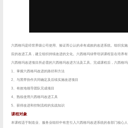
六西格玛是经世界级公司使用、验证而公认的卓有成效的改进系统。组织实施
应的改进工具，建立组织持续改进的文化。六西格玛绿带培训课程旨在培养有
六西格玛改进项目所必需的六西格玛改进方法及工具。完成课程后，六西格玛
1、掌握六西格玛改进的路径和方法
2、与黑带协作共同确定及后续实施改进项目
3、有效地领导团队完成项目
4、熟练使用六西格玛改进工具
5、获得改进和控制流程的实战知识
课程对象
本课程适于制造业、服务业组织中有意引入六西格玛改进系统的各部门核心人