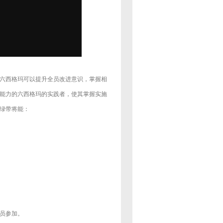
六西格玛可以提升全员改进意识，掌握相
能力的六西格玛的实践者，使其掌握实施
绿带将能：
员参加。